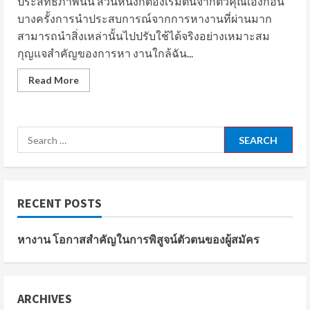
ประสิทธิภาพนั้น ส่วนหนึ่งก็ต้องเริ่มต้นจากตัวคุณเองก่อน
บางครั้งการนำประสบการณ์จากการหางานที่ผ่านมาก
สามารถนำสิ่งเหล่านั้นไปปรับใช้ได้จริงอย่างเหมาะสม
กุญแจสำคัญของการหา งานใกล้ฉัน...
Read
Read More
more
about
หา
งาน
โอกาส
Search
สำคัญ
ใน
for:
การ
พิสูจน์
ตัว
ตน
ของ
RECENT POSTS
ผู้
สมัคร
หางาน โอกาสสำคัญในการพิสูจน์ตัวตนของผู้สมัคร
ARCHIVES