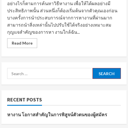
อย่างไรก็ตามการค้นหาวิธีหางาน เพื่อให้ได้ผลอย่างมี
ประสิทธิภาพนั้น ส่วนหนึ่งก็ต้องเริ่มต้นจากตัวคุณเองก่อน
บางครั้งการนำประสบการณ์จากการหางานที่ผ่านมาก
สามารถนำสิ่งเหล่านั้นไปปรับใช้ได้จริงอย่างเหมาะสม
กุญแจสำคัญของการหา งานใกล้ฉัน...
Read
Read More
more
about
หา
งาน
โอกาส
สำคัญ
ใน
Search
การ
for:
พิสูจน์
ตัว
ตน
ของ
ผู้
RECENT POSTS
สมัคร
หางาน โอกาสสำคัญในการพิสูจน์ตัวตนของผู้สมัคร